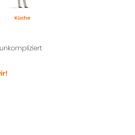
Küche
 unkompliziert
ir!