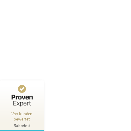
Kundenbewertungen und Erfahrungen zu
Saisonheld
%
100
SEHR GUT
Empfehlungen auf
ProvenExpert.com
5,00
/
4,76
10
Bewertungen auf ProvenExpert.com
Profil ansehen
Erfahren Sie mehr über dieses Bewertungssiegel
Von Kunden
bewertet
Anonym
5,00
Saisonheld
Sehr kompetente und nette Vermittlung. Man