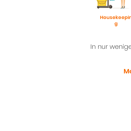
Housekeepi
g
In nur wenige
Me