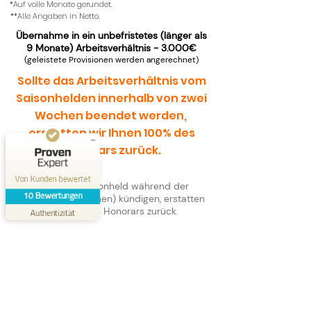
*Auf volle Monate gerundet.
**Alle Angaben in Netto.
Übernahme in ein unbefristetes (länger als
Kundenbewertungen und Erfahrungen zu
9 Monate) Arbeitsverhältnis - 3.000€
Saisonheld
(geleistete Provisionen werden angerechnet)
SEHR GUT
Sollte das Arbeitsverhältnis vom
%
100
Saisonhelden innerhalb von zwei
Empfehlungen auf
ProvenExpert.com
5,00
/
4,76
Wochen beendet werden,
erstatten wir Ihnen 100% des
10
Honorars zurück.
Bewertungen auf ProvenExpert.com
Von Kunden bewertet
Sollte der Saisonheld während der
Erfahren Sie mehr über dieses Bewertungssiegel
10
Bewertungen
Probezeit (6 Wochen) kündigen, erstatten
Profil ansehen
wir 50% des Honorars zurück.
24.11.2025
Authentizität
Wenn das Arbeitsverhältnis vom
Heldensucher (Arbeitgeber) innerhalb von
6 Wochen nach Arbeitsbeginn beendet
wird, erstatten wir ebenfalls 50% des
Honorars.