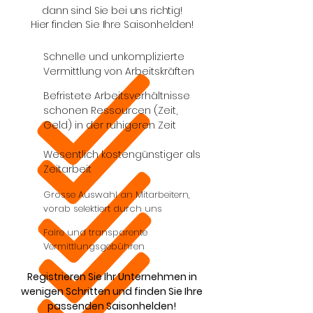
dann sind Sie bei uns richtig!
Hier finden Sie Ihre Saisonhelden!
Schnelle und unkomplizierte
Vermittlung von Arbeitskräften
Befristete Arbeitsverhältnisse
schonen Ressourcen (Zeit,
Geld) in der ruhigeren Zeit
Wesentlich kostengünstiger als
Zeitarbeit
Grosse Auswahl an Mitarbeitern,
vorab selektiert durch uns
Faire und transparente
Vermittlungsgebühren
Registrieren Sie Ihr Unternehmen in
wenigen Schritten und finden Sie Ihre
passenden Saisonhelden!